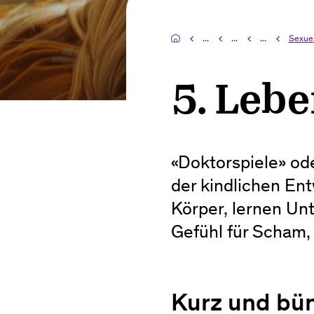
...
...
...
Sexuel
5. Leb
«Doktorspiele» od
der kindlichen Ent
Körper, lernen Un
Gefühl für Scham,
Kurz und bü