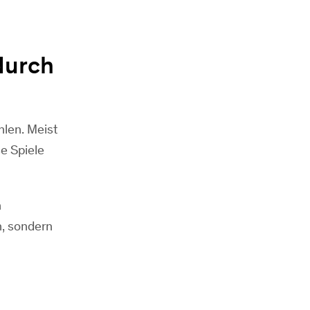
durch
hlen. Meist
e Spiele
n
n, sondern