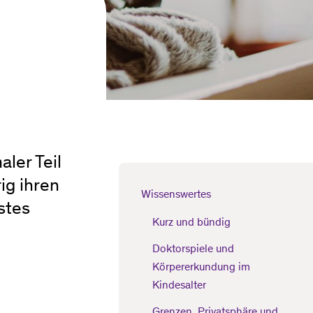
ler Teil
ig ihren
Wissenswertes
stes
Kurz und bündig
Doktorspiele und
Körpererkundung im
Kindesalter
Grenzen, Privatsphäre und