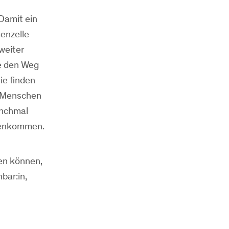
«Damit ein
enzelle
weiter
se den Weg
ie finden
n Menschen
anchmal
mmenkommen.
en können,
bar:in,