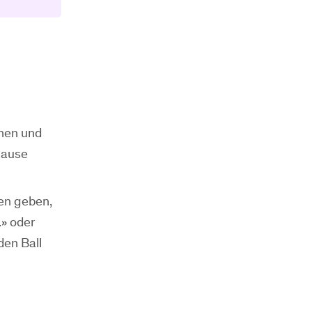
hen und
Hause
en geben,
.» oder
den Ball