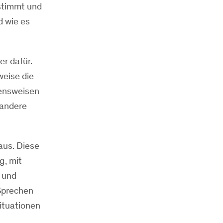
estimmt und
d wie es
er dafür.
weise die
tensweisen
 andere
aus. Diese
g, mit
 und
Sprechen
ituationen