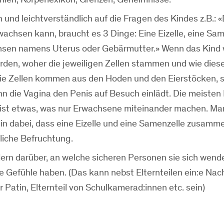
 und leichtverständlich auf die Fragen des Kindes z.B.: 
achsen kann, braucht es 3 Dinge: Eine Eizelle, eine Sam
hsen namens Uterus oder Gebärmutter.» Wenn das Kind 
erden, woher die jeweiligen Zellen stammen und wie die
Die Zellen kommen aus den Hoden und den Eierstöcken, s
enn die Vagina den Penis auf Besuch einlädt. Die meiste
 ist etwas, was nur Erwachsene miteinander machen. M
rztin dabei, dass eine Eizelle und eine Samenzelle zusa
iche Befruchtung.
dern darüber, an welche sicheren Personen sie sich wend
Gefühle haben. (Das kann nebst Elternteilen ein:e Nach
 Patin, Elternteil von Schulkamerad:innen etc. sein)