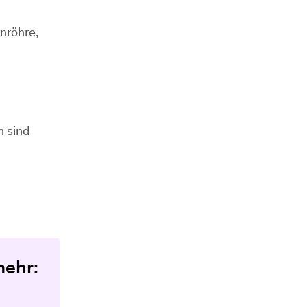
nröhre,
n sind
mehr: