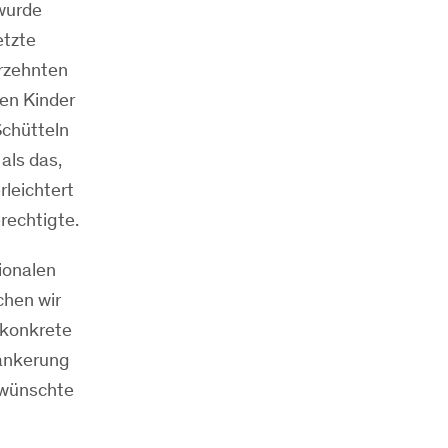
 wurde
etzte
hrzehnten
en Kinder
Schütteln
als das,
rleichtert
rechtigte.
ionalen
chen wir
 konkrete
rankerung
gewünschte