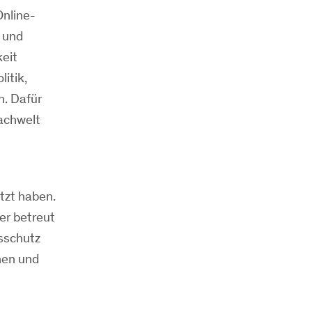
Online-
 und
keit
itik,
n. Dafür
Fachwelt
tzt haben.
er betreut
sschutz
nen und