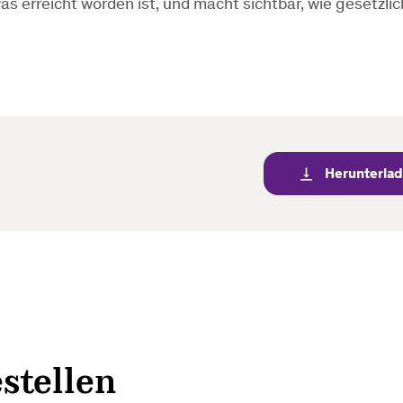
was erreicht worden ist, und macht sichtbar, wie gesetzli
Herunterla
vertical_align_bottom
stellen