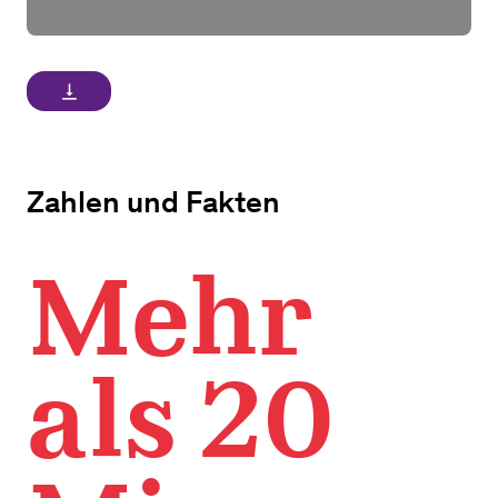
vertical_align_bottom
Zahlen und Fakten
Mehr
als
20