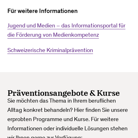
Für weitere Informationen
Jugend und Medien – das Informationsportal für
die Förderung von Medienkompetenz
Schweizerische Kriminalprävention
Präventionsangebote & Kurse
Sie möchten das Thema in Ihrem beruflichen
Alltag konkret behandeln? Hier finden Sie unsere
erprobten Programme und Kurse. Für weitere
Informationen oder individuelle Lösungen stehen
wir Ihnen gerne zur Verfügung: