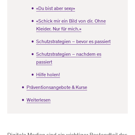
«Du bist aber sexy»
«Schick mir ein Bild von dir. Ohne
Kleider. Nur für mich.»
Schutzstrategien – bevor es passiert
Schutzstrategien – nachdem es
passiert
Hilfe holen!
Präventionsangebote & Kurse
Weiterlesen
Digitale Medien sind ein wichtiger Bestandteil des