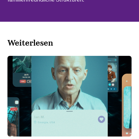
Weiterlesen