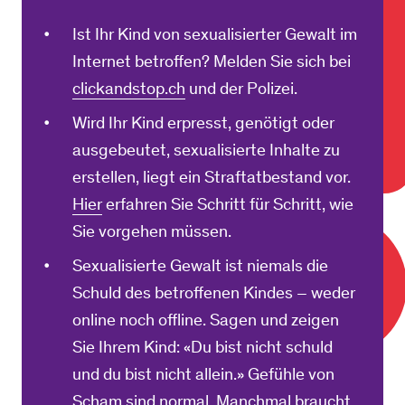
Ist Ihr Kind von sexualisierter Gewalt im
Internet betroffen? Melden Sie sich bei
clickandstop.ch
und der Polizei.
Wird Ihr Kind erpresst, genötigt oder
ausgebeutet, sexualisierte Inhalte zu
erstellen, liegt ein Straftatbestand vor.
Hier
erfahren Sie Schritt für Schritt, wie
Sie vorgehen müssen.
Sexualisierte Gewalt ist niemals die
Schuld des betroffenen Kindes – weder
online noch offline. Sagen und zeigen
Sie Ihrem Kind: «Du bist nicht schuld
und du bist nicht allein.» Gefühle von
Scham sind normal. Manchmal braucht