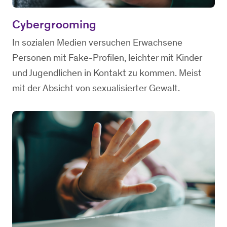
Cybergrooming
In sozialen Medien versuchen Erwachsene
Personen mit Fake-Profilen, leichter mit Kinder
und Jugendlichen in Kontakt zu kommen. Meist
mit der Absicht von sexualisierter Gewalt.