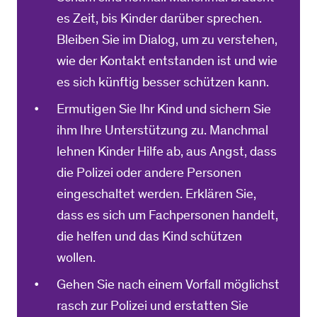
es Zeit, bis Kinder darüber sprechen.
Bleiben Sie im Dialog, um zu verstehen,
wie der Kontakt entstanden ist und wie
es sich künftig besser schützen kann.
Ermutigen Sie Ihr Kind und sichern Sie
ihm Ihre Unterstützung zu. Manchmal
lehnen Kinder Hilfe ab, aus Angst, dass
die Polizei oder andere Personen
eingeschaltet werden. Erklären Sie,
dass es sich um Fachpersonen handelt,
die helfen und das Kind schützen
wollen.
Gehen Sie nach einem Vorfall möglichst
rasch zur Polizei und erstatten Sie