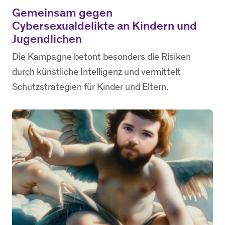
Gemeinsam gegen
Cybersexualdelikte an Kindern und
Jugendlichen
Die Kampagne betont besonders die Risiken
durch künstliche Intelligenz und vermittelt
Schutzstrategien für Kinder und Eltern.