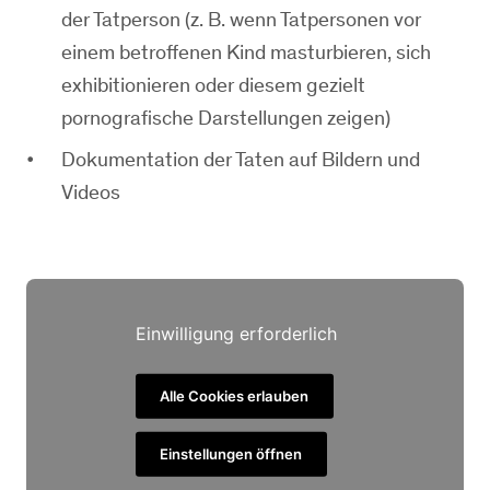
der Tatperson (z. B. wenn Tatpersonen vor
einem betroffenen Kind masturbieren, sich
exhibitionieren oder diesem gezielt
pornografische Darstellungen zeigen)
Dokumentation der Taten auf Bildern und
Videos
Einwilligung erforderlich
Alle Cookies erlauben
Einstellungen öffnen