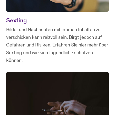
Sexting
Bilder und Nachrichten mit intimen Inhalten zu
verschicken kann reizvoll sein. Birgt jedoch auf
Gefahren und Risiken. Erfahren Sie hier mehr über
Sexting und wie sich Jugendliche schützen
können.