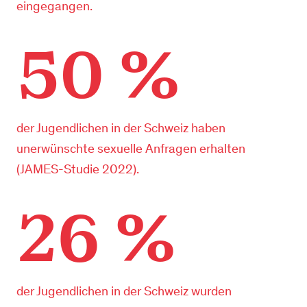
eingegangen.
50
%
der Jugendlichen in der Schweiz haben
unerwünschte sexuelle Anfragen erhalten
(JAMES-Studie 2022).
26
%
der Jugendlichen in der Schweiz wurden