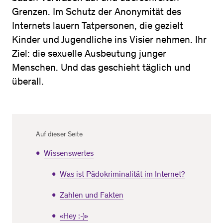
Grenzen. Im Schutz der Anonymität des
Internets lauern Tatpersonen, die gezielt
Kinder und Jugendliche ins Visier nehmen. Ihr
Ziel: die sexuelle Ausbeutung junger
Menschen. Und das geschieht täglich und
überall.
Auf dieser Seite
Wissenswertes
Was ist Pädokriminalität im Internet?
Zahlen und Fakten
«Hey :-)»