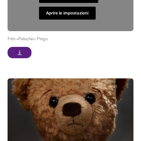
Aprire le impostazioni
Film «Peluche»: Pingu
vertical_align_bottom