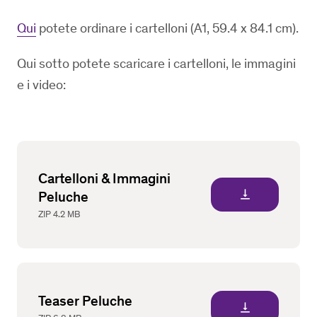
Qui
potete ordinare i cartelloni (A1, 59.4 x 84.1 cm).
Qui sotto potete scaricare i cartelloni, le immagini
e i video:
Cartelloni & Immagini
vertical_align_bottom
Peluche
ZIP
4.2 MB
Teaser Peluche
vertical_align_bottom