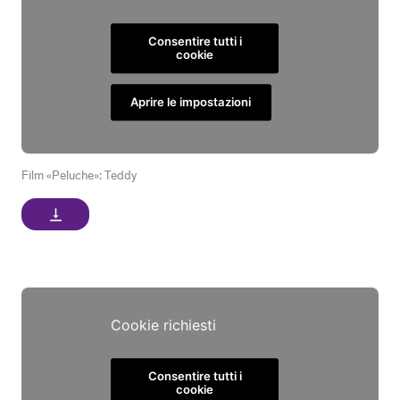
Consentire tutti i
cookie
Aprire le impostazioni
Film «Peluche»: Teddy
vertical_align_bottom
Cookie richiesti
Consentire tutti i
cookie