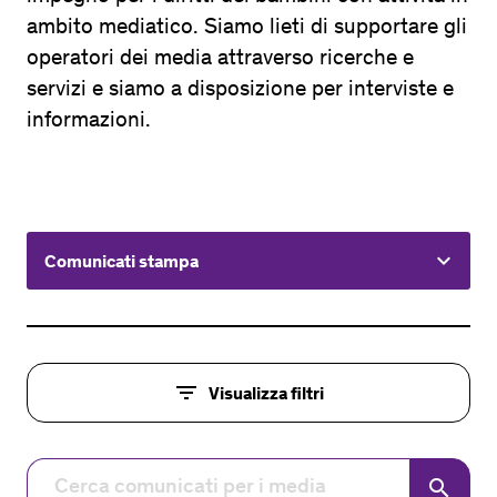
ambito mediatico. Siamo lieti di supportare gli
operatori dei media attraverso ricerche e
servizi e siamo a disposizione per interviste e
informazioni.
keyboard_arrow_down
Comunicati stampa
filter_list
Visualizza filtri
search