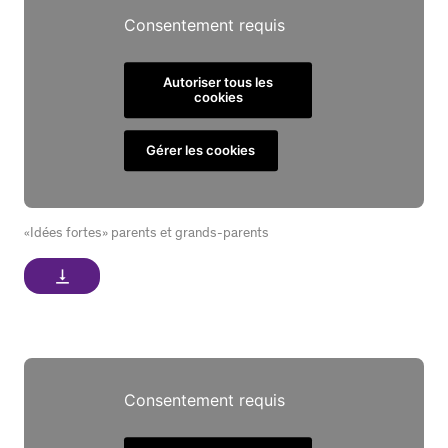
Consentement requis
Autoriser tous les
cookies
Gérer les cookies
«Idées fortes» parents et grands-parents
vertical_align_bottom
Consentement requis