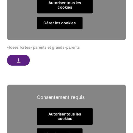
Autoriser tous les
cookies
Gérer les cookies
«Idées fortes» parents et grands-parents
vertical_align_bottom
Consentement requis
Autoriser tous les
cookies