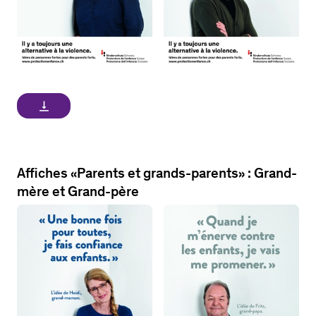
vertical_align_bottom
Affiches «Parents et grands-parents» : Grand-
mère et Grand-père