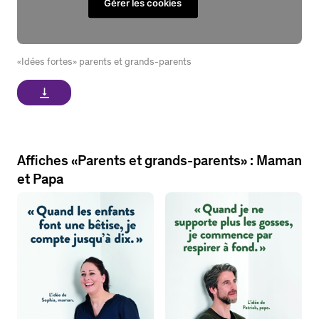
Gérer les cookies
«Idées fortes» parents et grands-parents
vertical_align_bottom
Affiches «Parents et grands-parents» : Maman
et Papa