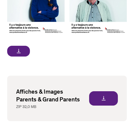
vertical_align_bottom
Affiches & Images
vertical_align_bottom
Parents & Grand Parents
ZIP
32,0 MB