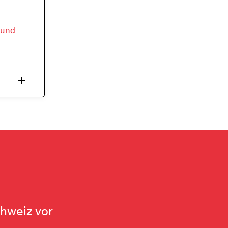
 und
add
chweiz vor