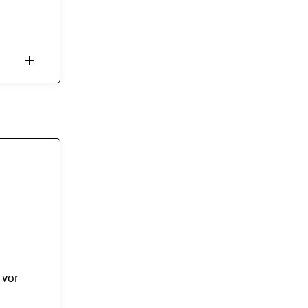
add
 vor