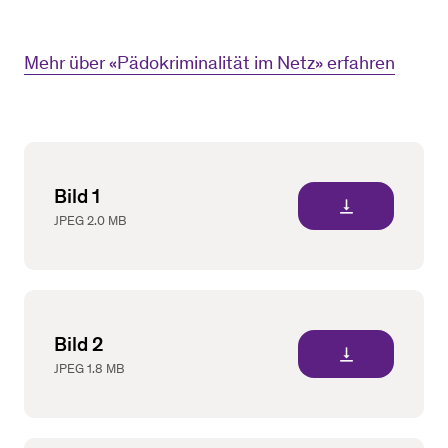
Mehr über «Pädokriminalität im Netz» erfahren
Bild 1
vertical_align_bottom
JPEG
2.0 MB
Bild 2
vertical_align_bottom
JPEG
1.8 MB