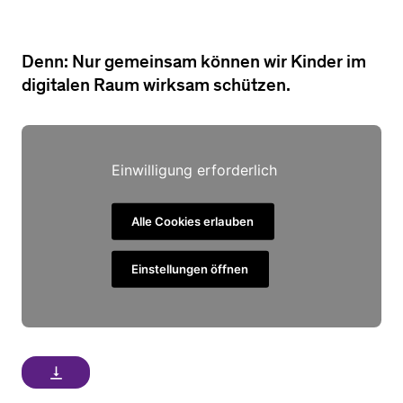
Denn: Nur gemeinsam können wir Kinder im
digitalen Raum wirksam schützen.
Einwilligung erforderlich
Alle Cookies erlauben
Einstellungen öffnen
vertical_align_bottom