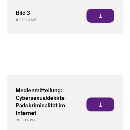
Bild 3
vertical_align_bottom
JPEG
1.8 MB
Medienmitteilung:
Cybersexualdelikte
vertical_align_bottom
Pädokriminalität im
Internet
PDF
0.7 MB