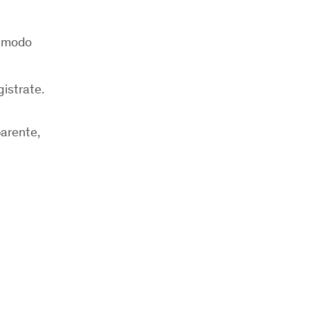
in modo
egistrate.
parente,