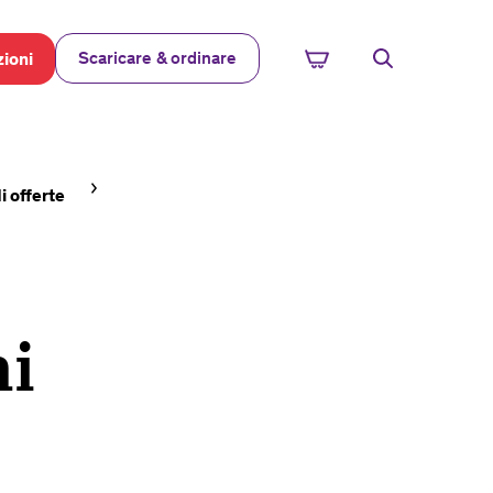
Scaricare & ordinare
ioni
i offerte
ni