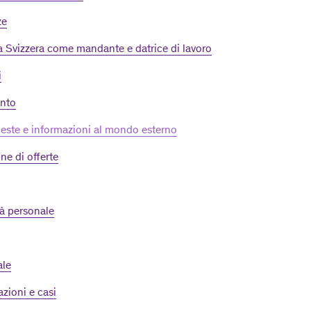
ze
ia Svizzera come mandante e datrice di lavoro
i
nto
hieste e informazioni al mondo esterno
ne di offerte
à personale
ale
zioni e casi