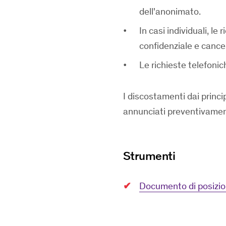
dell'anonimato.
In casi individuali, le
confidenziale e cance
Le richieste telefoni
I discostamenti dai princi
annunciati preventivamente
Strumenti
Documento di posizione