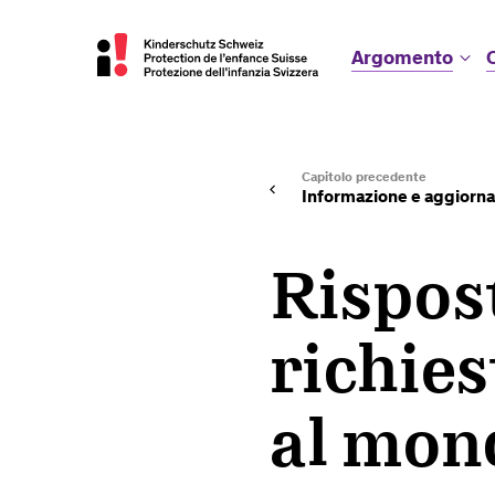
Argomento
Capitolo precedente
Informazione e aggiorn
Rispost
richies
al mon