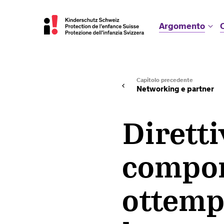
Argomento
Capitolo precedente
Networking e partner
Diretti
compor
ottemp