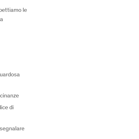
spettiamo le
na
guardosa
icinanze
ice di
i segnalare