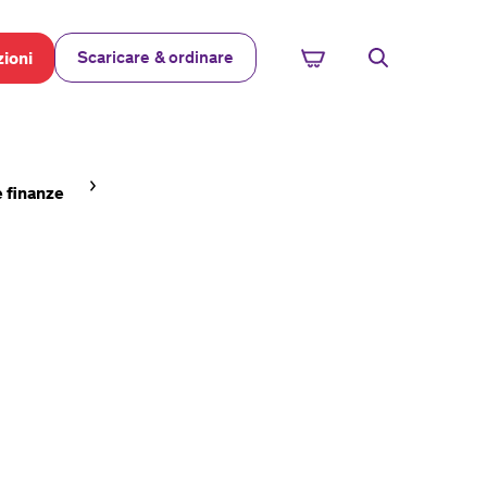
Scaricare & ordinare
ioni
e finanze