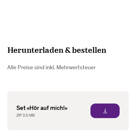
Herunterladen & bestellen
Alle Preise sind inkl. Mehrwertsteuer
Set «Hör auf mich!»
vertical_align_bottom
ZIP
2.0 MB