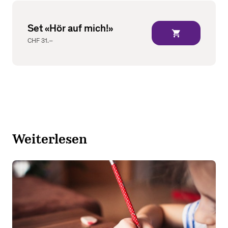
Set «Hör auf mich!»
shopping_cart
CHF 31.–
Weiterlesen