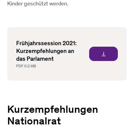
Kinder geschützt werden.
Frühjahrssession 2021:
Kurzempfehlungen an
vertical_align_bottom
das Parlament
PDF
0.2 MB
Kurzempfehlungen
Nationalrat