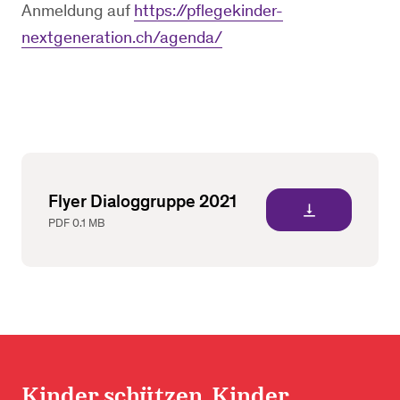
Anmeldung auf
https://pflegekinder-
nextgeneration.ch/agenda/
Flyer Dialoggruppe 2021
vertical_align_bottom
PDF
0.1 MB
Kinder schützen. Kinder