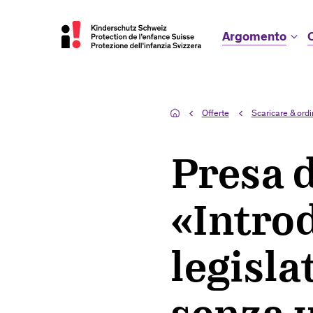
Argomento
Offerte
Scaricare & ord
Presa d
«Introd
legisla