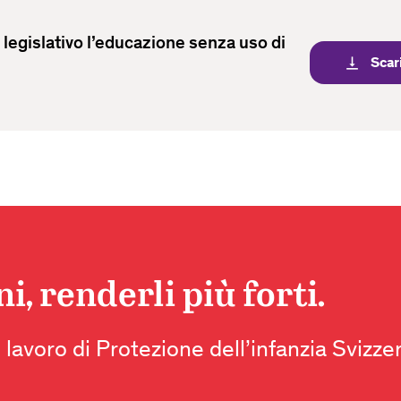
o legislativo l’educazione senza uso di
Scar
vertical_align_bottom
, renderli più forti.
 lavoro di Protezione dell’infanzia Svizze