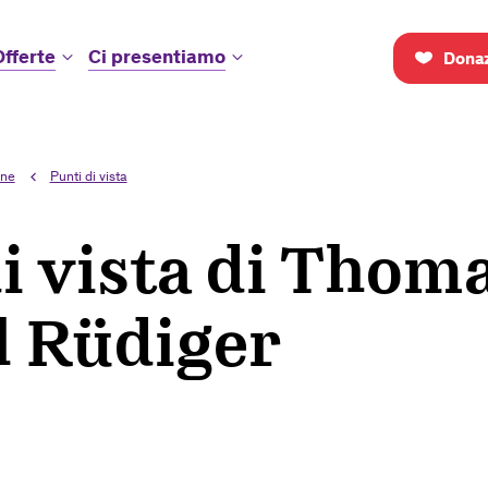
Offerte
Ci presentiamo
Donaz
one
Punti di vista
i vista di Thom
l Rüdiger