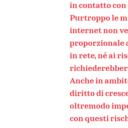
in contatto con 
Purtroppo le m
internet non v
proporzionale 
in rete, né ai r
richiederebbero
Anche in ambito
diritto di cresce
oltremodo impo
con questi risc