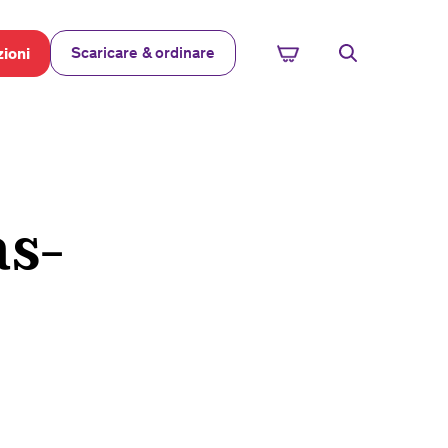
Scaricare & ordinare
ioni
as-