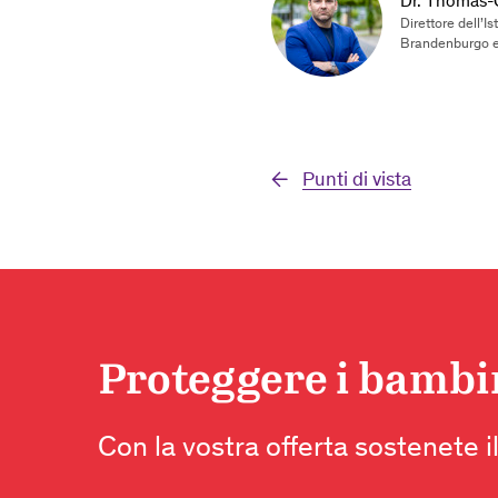
Dr. Thomas-G
Direttore dell’I
Brandenburgo e 
Punti di vista
Proteggere i bambini
Con la vostra offerta sostenete il