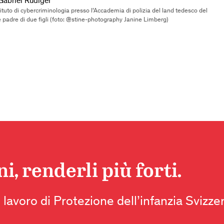
abriel Rüdiger
stituto di cybercriminologia presso l’Accademia di polizia del land tedesco del
padre di due figli (foto: @stine-photography Janine Limberg)
, renderli più forti.
 lavoro di Protezione dell’infanzia Svizze