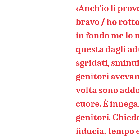
‹Anch’io li pro
bravo / ho rott
in fondo me lo 
questa dagli ad
sgridati, sminui
genitori avevan
volta sono addo
cuore. È innegab
genitori. Chied
fiducia, tempo e