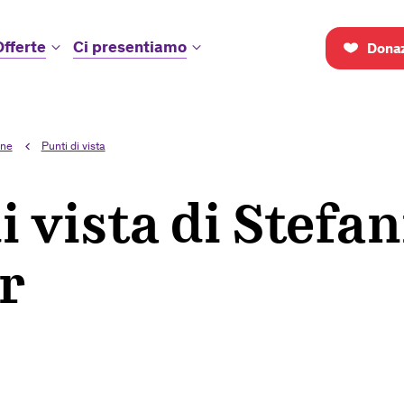
Offerte
Ci presentiamo
Donaz
one
Punti di vista
i vista di Stefan
r