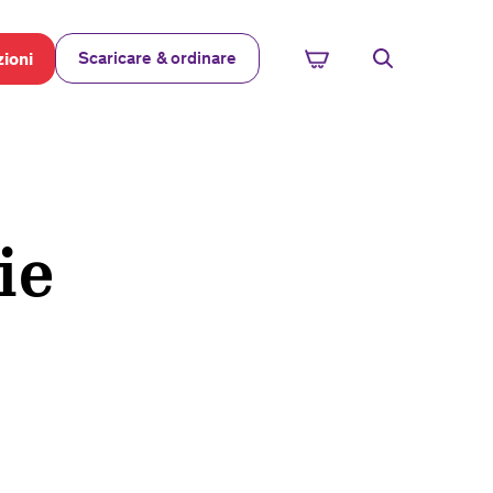
Scaricare & ordinare
ioni
ie