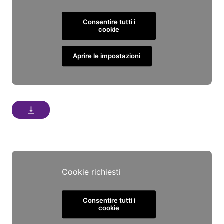
Consentire tutti i
cookie
Aprire le impostazioni
vertical_align_bottom
Cookie richiesti
Consentire tutti i
cookie