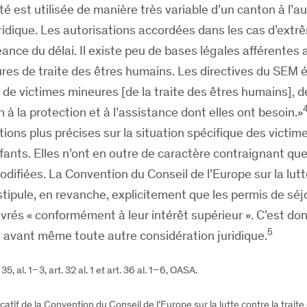
té est utilisée de manière très variable d’un canton à l’au
uridique. Les autorisations accordées dans les cas d’extr
nce du délai. Il existe peu de bases légales afférentes a
res de traite des êtres humains. Les directives du SEM
t de victimes mineures [de la traite des êtres humains], de
 à la protection et à l’assistance dont elles ont besoin.»
ions plus précises sur la situation spécifique des victim
fants. Elles n’ont en outre de caractère contraignant que
odifiées. La Convention du Conseil de l’Europe sur la lutt
stipule, en revanche, explicitement que les permis de séj
vrés « conformément à leur intérêt supérieur ». C’est donc
5
r, avant même toute autre considération juridique.
t. 35, al. 1–3, art. 32 al. 1 et art. 36 al. 1–6, OASA.
licatif de la Convention du Conseil de l’Europe sur la lutte contre la traite