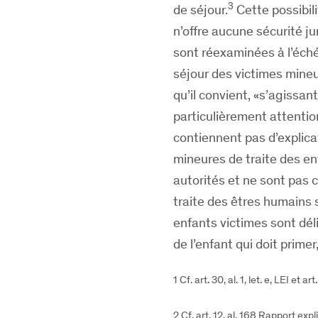
3
de séjour.
Cette possibili
n’offre aucune sécurité j
sont réexaminées à l’échéa
séjour des victimes mineu
qu’il convient, «s’agissan
particulièrement attention
contiennent pas d’explicat
mineures de traite des en
autorités et ne sont pas c
traite des êtres humains 
enfants victimes sont déli
de l’enfant qui doit prime
1 Cf. art. 30, al. 1, let. e, LEI et ar
2 Cf. art. 12, al. 168 Rapport exp