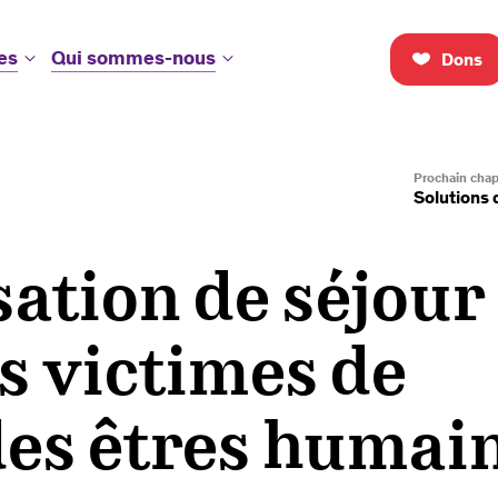
es
Qui sommes-nous
Dons
Prochain chap
Solutions 
ation de séjour
s victimes de
des êtres humai