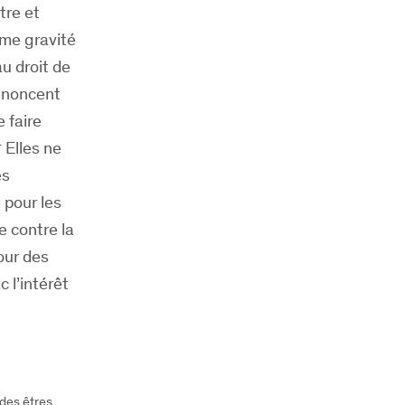
tre et
ême gravité
u droit de
 énoncent
 faire
4
Elles ne
es
 pour les
e contre la
our des
 l’intérêt
 des êtres