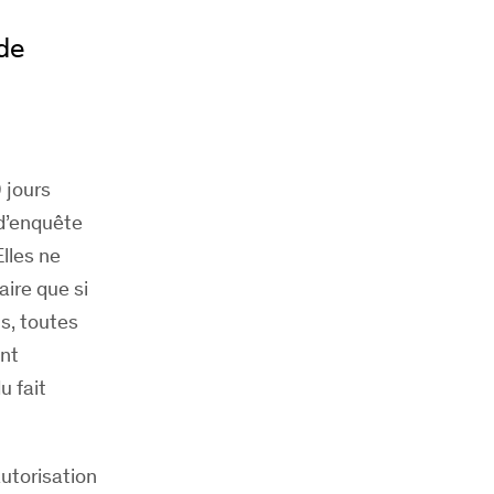
 de
 jours
 d’enquête
lles ne
aire que si
, toutes
ent
u fait
autorisation