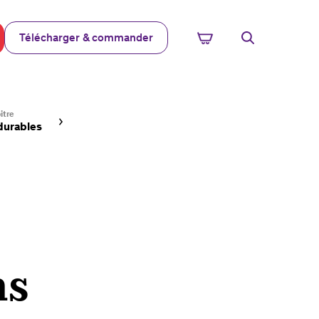
Télécharger & commander
itre
durables
ns