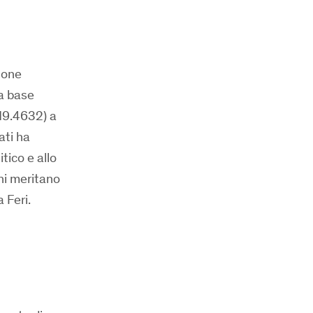
ione
na base
(19.4632) a
ati ha
tico e allo
ni meritano
 Feri.