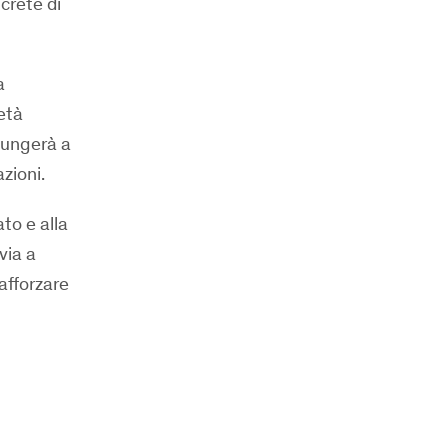
crete di
a
età
iungerà a
zioni.
ato e alla
via a
rafforzare