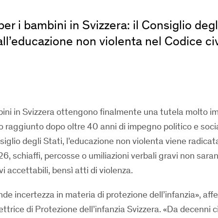
er i bambini in Svizzera: il Consiglio degl
o all’educazione non violenta nel Codice civ
bini in Svizzera ottengono finalmente una tutela molto i
ato raggiunto dopo oltre 40 anni di impegno politico e socia
iglio degli Stati, l’educazione non violenta viene radicata 
26, schiaffi, percosse o umiliazioni verbali gravi non sara
 accettabili, bensì atti di violenza.
ande incertezza in materia di protezione dell’infanzia», af
trice di Protezione dell’infanzia Svizzera. «Da decenni c