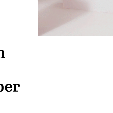
n
per