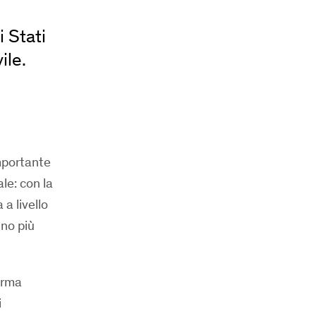
i Stati
ile.
mportante
le: con la
a livello
nno più
ferma
i