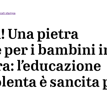
cati stampa
! Una pietra
 per i bambini i
a: l’educazione
lenta è sancita 