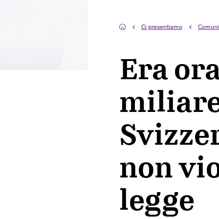
Ci presentiamo
Comuni
Era ora
miliare
Svizzer
non vio
legge