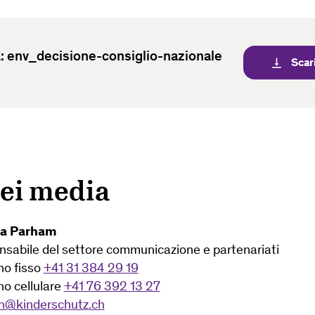
 env_decisione-consiglio-nazionale
Scar
vertical_align_bottom
dei media
a Parham
sabile del settore communicazione e partenariati
no fisso
+41 31 384 29 19
no cellulare
+41 76 392 13 27
n@kinderschutz.ch