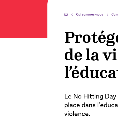
Qui sommes-nous
Com
Protége
de la v
l’éduca
Le No Hitting Day 
place dans l’éduca
violence.