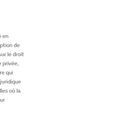
e en
iption de
ur le droit
e privée,
re qui
juridique
les où la
ur