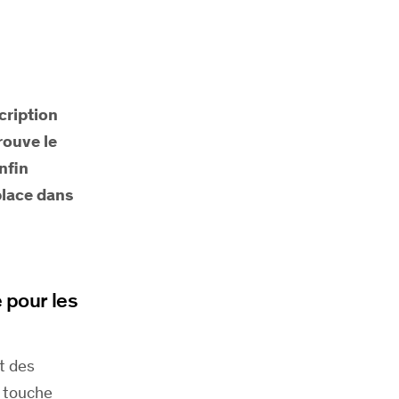
cription
rouve le
nfin
place dans
 pour les
t des
, touche