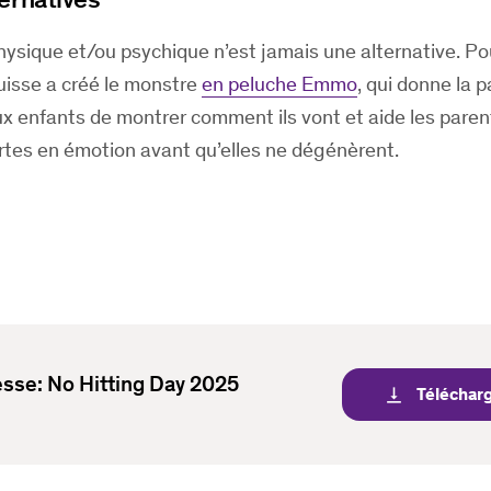
hysique et/ou psychique n’est jamais une alternative. Pou
uisse a créé le monstre
en peluche Emmo
, qui donne la p
 enfants de montrer comment ils vont et aide les paren
fortes en émotion avant qu’elles ne dégénèrent.
se: No Hitting Day 2025
Téléchar
vertical_align_bottom