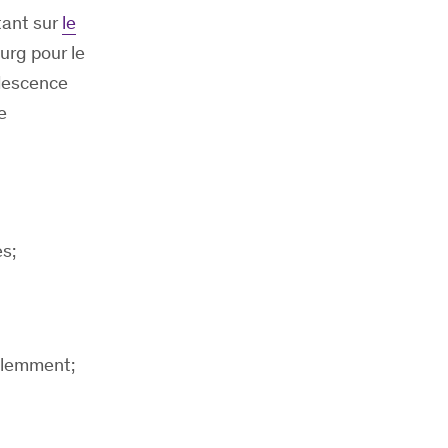
tant sur
le
urg pour le
descence
e
s;
iolemment;