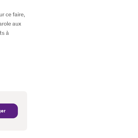
r ce faire,
arole aux
ts à
ger