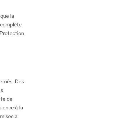
 que la
n complète
 Protection
cernés. Des
es
rte de
olence à la
 mises à