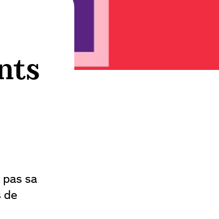
nts
 pas sa
s de