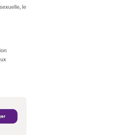
exuelle, le
ion
aux
ger