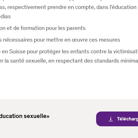
ias, respectivement prendre en compte, dans l’éducation s
édias
on et de formation pour les parents
s nécessaires pour mettre en œuvre ces mesures
 en Suisse pour protéger les enfants contre la victimisat
r la santé sexuelle, en respectant des standards minim
Education sexuelle»
Téléchar
vertical_align_bottom