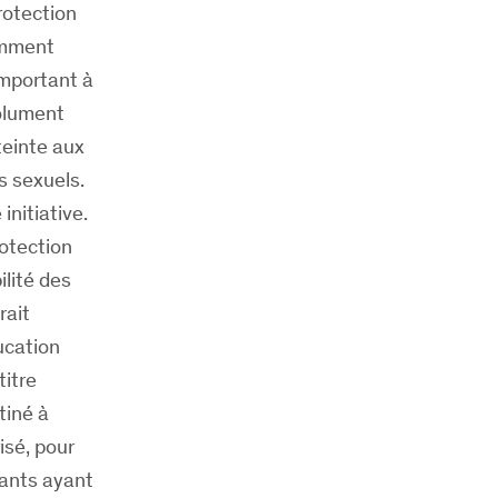
rotection
comment
important à
solument
teinte aux
s sexuels.
nitiative.
rotection
ilité des
rait
ucation
titre
tiné à
isé, pour
fants ayant