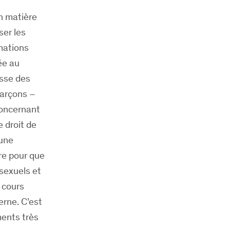
en matière
er les
rmations
ée au
isse des
 garçons –
concernant
e droit de
 une
re pour que
sexuels et
n cours
erne. C’est
ments très