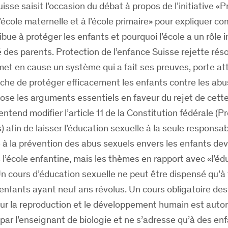
isse saisit l’occasion du débat à propos de l’initiative «P
l’école maternelle et à l’école primaire» pour expliquer 
ibue à protéger les enfants et pourquoi l’école a un rôle 
té des parents. Protection de l’enfance Suisse rejette ré
remet en cause un système qui a fait ses preuves, porte at
êche de protéger efficacement les enfants contre les abu
e les arguments essentiels en faveur du rejet de cette i
entend modifier l’article 11 de la Constitution fédérale (P
 afin de laisser l’éducation sexuelle à la seule responsab
 à la prévention des abus sexuels envers les enfants dev
 l’école enfantine, mais les thèmes en rapport avec «l’éd
Un cours d’éducation sexuelle ne peut être dispensé qu’à 
x enfants ayant neuf ans révolus. Un cours obligatoire des
ur la reproduction et le développement humain est autor
 par l’enseignant de biologie et ne s’adresse qu’à des en