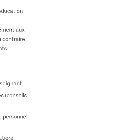
 éducation
uement aux
u contraire
nts.
nseignant
s (conseils
e personnel
atière