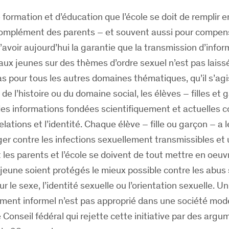
 formation et d’éducation que l’école se doit de remplir 
complément des parents – et souvent aussi pour compens
d’avoir aujourd’hui la garantie que la transmission d’info
aux jeunes sur des thèmes d’ordre sexuel n’est pas laiss
s pour tous les autres domaines thématiques, qu’il s’ag
 de l’histoire ou du domaine social, les élèves – filles et
des informations fondées scientifiquement et actuelles 
 relations et l’identité. Chaque élève – fille ou garçon – a l
r contre les infections sexuellement transmissibles et
 les parents et l’école se doivent de tout mettre en oeuv
eune soient protégés le mieux possible contre les abus 
r le sexe, l’identité sexuelle ou l’orientation sexuelle. U
ment informel n’est pas approprié dans une société mod
e Conseil fédéral qui rejette cette initiative par des argu