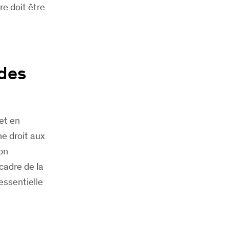
re doit être
 des
met en
ne droit aux
ion
 cadre de la
essentielle