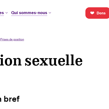
es
Qui sommes-nous
Dons
Prises de position
ion sexuelle
n bref