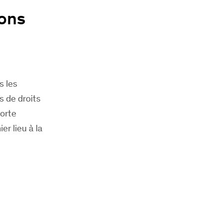
ions
s les
s de droits
porte
er lieu à la