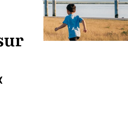
sur
«