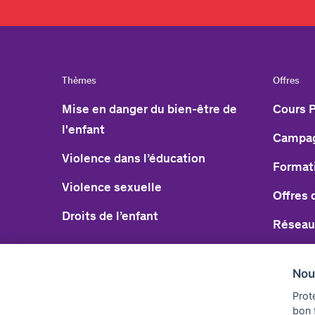
Thèmes
Offres
Mise en danger du bien-être de
Cours P
l'enfant
Campag
Violence dans l’éducation
Formati
Violence sexuelle
Offres 
Droits de l’enfant
Réseau
Service
Nou
Téléch
Prot
bon 