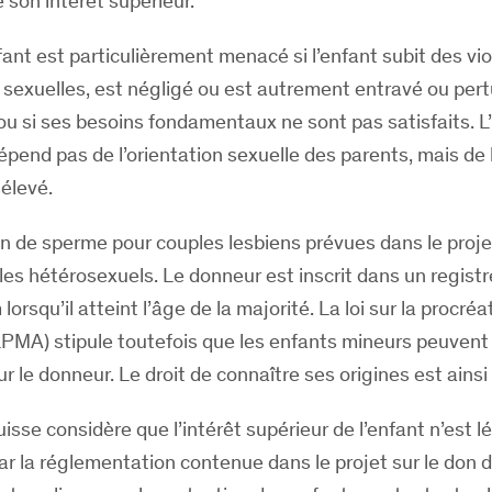
 son intérêt supérieur.
nfant est particulièrement menacé si l’enfant subit des vi
 sexuelles, est négligé ou est autrement entravé ou per
 si ses besoins fondamentaux ne sont pas satisfaits. L’
dépend pas de l’orientation sexuelle des parents, mais de
 élevé.
on de sperme pour couples lesbiens prévues dans le proje
s hétérosexuels. Le donneur est inscrit dans un registre
lorsqu’il atteint l’âge de la majorité. La loi sur la procréa
PMA) stipule toutefois que les enfants mineurs peuven
r le donneur. Le droit de connaître ses origines est ainsi
isse considère que l’intérêt supérieur de l’enfant n’est lé
par la réglementation contenue dans le projet sur le don