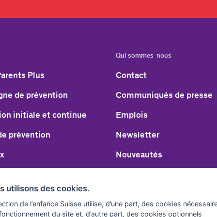
Qui sommes-nous
arents Plus
Contact
ne de prévention
Communiqués de presse
on initiale et continue
Emplois
de prévention
Newsletter
x
Nouveautés
s de consultation
Protection de l’enfance S
s utilisons des cookies.
arger & commander
Travail politique
ection de l’enfance Suisse utilise, d’une part, des cookies nécessair
fonctionnement du site et, d’autre part, des cookies optionnels