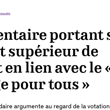
veautés
taire portant 
êt supérieur de
 en lien avec le 
e pour tous »
daire argumente au regard de la votation