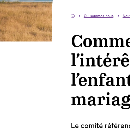
Qui sommes-nous
Nou
Commen
l’intér
l’enfant
mariag
Le comité référen