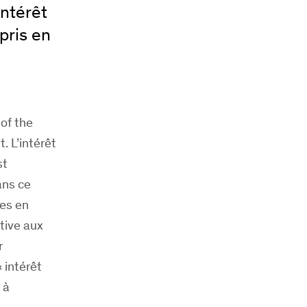
ntérêt
pris en
 of the
. L’intérêt
st
ans ce
ses en
tive aux
r
 intérêt
 à