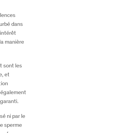
olences
turbé dans
intérêt
 la manière
t sont les
, et
tion
t également
 garanti.
sé ni par le
 de sperme