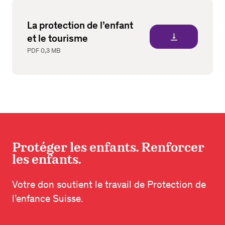
La protection de l’enfant
vertical_align_bottom
et le tourisme
PDF
0,3 MB
Protéger les enfants. Renforcer
les enfants.
Votre don soutient le travail de Protection de
l’enfance Suisse.