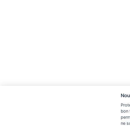
Nou
Prot
bon 
perm
ne s