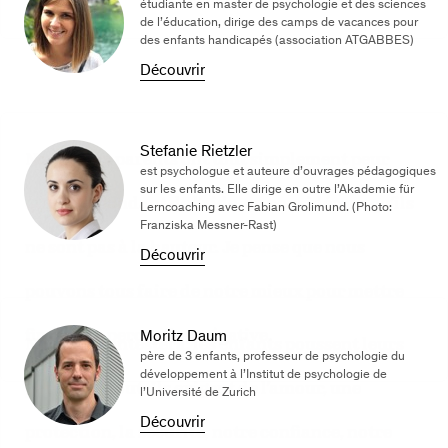
étudiante en master de psychologie et des sciences
de l’éducation, dirige des camps de vacances pour
des enfants handicapés (association ATGABBES)
Découvrir
Stefanie Rietzler
Nombreux parents ont tout simplement peur
est psychologue et auteure d’ouvrages pédagogiques
sur les enfants. Elle dirige en outre l’Akademie für
qu’en demandant de l’aide, on considérera qu’ils
Lerncoaching avec Fabian Grolimund. (Photo:
Franziska Messner-Rast)
ne sont pas à la hauteur. Je pense que nous
Découvrir
pouvons tous faire de notre mieux pour mettre
fin à cette perception négative.
Moritz Daum
Nul ne le contestera: les enfants poussent leurs
père de 3 enfants, professeur de psychologie du
développement à l’Institut de psychologie de
parents à bout. Ils exigent de l’amour, une
l’Université de Zurich
Découvrir
protection, la sécurité, notre confiance, notre