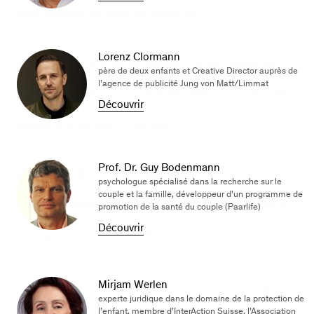
faut être gentil avec les enfants.
Lorenz Clormann
Nous ne devons pas seulement nous bercer de
père de deux enfants et Creative Director auprès de
l’agence de publicité Jung von Matt/Limmat
belles paroles. Ce qui compte, c’est comment les
Découvrir
enfants se sentent vraiment.
Prof. Dr. Guy Bodenmann
Pour les enfants, partager ces moments avec
psychologue spécialisé dans la recherche sur le
couple et la famille, développeur d’un programme de
leurs parents, paisiblement et sans soucis, est le
promotion de la santé du couple (Paarlife)
Découvrir
plus grand bonheur qu’ils puissent connaître.
Mirjam Werlen
Nous devons les aider à trouver des alternatives
experte juridique dans le domaine de la protection de
l’enfant, membre d’InterAction Suisse, l’Association