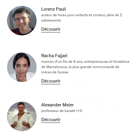
Lorenz Pauli
Il est temps que la société et le monde politique
auteur de livres pour enfants et conteur, père de 2
adolescents
décident quel degré de protection ils souhaitent
Découvrir
accorder à nos enfants.
Racha Fajjari
Les gens qui ont eux-mêmes fait l’expérience de
maman d’un fils de 8 ans, entrepreneuse et fondatrice
de Mamalicious, la plus grande communauté de
la violence dans leur enfance et qui ne
mères de Suisse
Découvrir
retransmettent pas cette violence à leur
progéniture font preuve d’une grande force de
Alexander Meier
Certains disent qu’il n’y a pas d’approche ‹juste›
caractère.
professeur de karaté J+S
ou ‹fausse› en matière d’éducation. Je ne suis pas
Découvrir