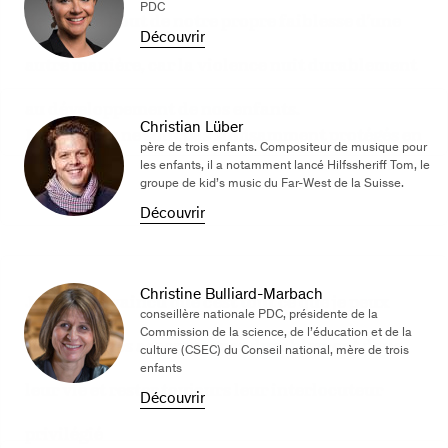
PDC
de venir à bout de notre propre faiblesse d’une
Découvrir
autre manière, car la violence nuit durablement
au développement de nos enfants.
Christian Lüber
Les enfants ne sont pas suffisamment protégés en
père de trois enfants. Compositeur de musique pour
les enfants, il a notamment lancé Hilfssheriff Tom, le
Suisse.
groupe de kid’s music du Far-West de la Suisse.
Découvrir
Christine Bulliard-Marbach
Je suis convaincu que c’est tout ce que je peux
conseillère nationale PDC, présidente de la
Commission de la science, de l’éducation et de la
faire pour les accompagner durablement dans
culture (CSEC) du Conseil national, mère de trois
enfants
leur vie et rester toujours leur interlocuteur
Découvrir
privilégié