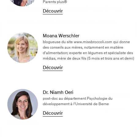
Parents plus®
faut également des réponses politiques à leurs
Découvrir
problèmes. Nous le devons bien aux enfants.
Moana Werschler
Parlons de la violence. Elle n’est pas une solution.
blogueuse du site www.missbroccoli.com qui donne
des conseils aux mères, notamment en matière
Elle est un signe de surmenage.
d’alimentation; experte en légumes et spécialiste des
médias, mère de deux fils (5 mois et trois ans et demi)
Découvrir
Dr. Niamh Oeri
Chaque jour, les enfants nous montrent que nous
post-doc au département Psychologie du
développement à l’Université de Berne
pouvons nous améliorer – mais ce n’est pas une
Découvrir
tâche facile.