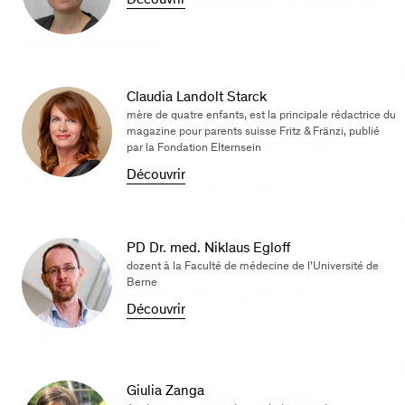
parents ne cessent pas de les aimer. Ils cessent de
s’aimer eux-mêmes.
Claudia Landolt Starck
Les enfants ont le droit de grandir dans un cadre
mère de quatre enfants, est la principale rédactrice du
magazine pour parents suisse Fritz & Fränzi, publié
protégé, qui leur offre des conditions dans
par la Fondation Elternsein
Découvrir
lesquelles ils peuvent se développer librement.
PD Dr. med. Niklaus Egloff
Les enfants ne méritent pas qu’on les blesse,
dozent à la Faculté de médecine de l’Université de
Berne
quelles que soient les bêtises qu’ils ont
Découvrir
commises.
Giulia Zanga
Car les enfants sont les adultes de demain.