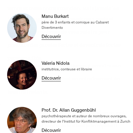
temps et toute notre attention. Mais jamais les
Manu Burkart
Les enfants ont besoin de nombreux mots et
enfants ne réclament de la violence!
père de 3 enfants et comique au Cabaret
Divertimento
d’une grande richesse de vocabulaire pour
Découvrir
produire des paroles fortes et devenir de fortes
personnalités.
Valeria Nidola
En réalité, s’exercer à la patience, à prendre son
institutrice, conteuse et libraire
temps, à rester calme, c’est un entraînement de
Découvrir
tous les instants.
Prof. Dr. Allan Guggenbühl
Crier ne sert absolument à rien. Quand on se met
psychothérapeute et auteur de nombreux ouvrages,
directeur de l’Institut für Konfliktmanagement à Zurich
à crier, tout est perdu. Je le dis et je le répète: il
Découvrir