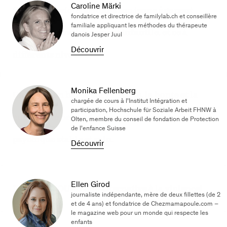
Caroline Märki
Subir de la violence dans son jeune âge peut
fondatrice et directrice de familylab.ch et conseillère
familiale appliquant les méthodes du thérapeute
affecter le développement infantile, et ce à
danois Jesper Juul
Découvrir
différents niveaux.
Monika Fellenberg
Une relation basée sur l’anxiété, la honte et la
chargée de cours à l’Institut Intégration et
participation, Hochschule für Soziale Arbeit FHNW à
culpabilité ne conduit jamais à un état
Olten, membre du conseil de fondation de Protection
de l’enfance Suisse
psychique stable et sain.
Découvrir
Ellen Girod
Il y a TOUJOURS une alternative à la violence!
journaliste indépendante, mère de deux fillettes (de 2
et de 4 ans) et fondatrice de Chezmamapoule.com –
le magazine web pour un monde qui respecte les
enfants