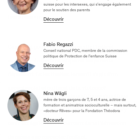
à l’agressivité et à la violence, en renforçant
suisse pour les intersexes, qui s’engage également
pour le soutien des parents
leurs ressources.
Découvrir
Fabio Regazzi
Comment pouvons-nous garantir l’intérêt
Conseil national PDC, membre de la commission
politique de Protection de l’enfance Suisse
supérieur de l’enfant, et quand les parents
Découvrir
dépassent-ils les limites, lorsqu’il s’agit d’un
aspect social et culturel de la violence?
Nina Wägli
Ce qui vaut pour les débats politiques s’applique
mère de trois garçons de 7, 5 et 4 ans, actrice de
formation et animatrice socioculturelle – mais surtout,
aussi au sein de la famille. Fixer des règles et s’y
«docteur Rêves» pour la Fondation Théodora
Découvrir
tenir est également important dans l’éducation
de même que respecter l’enfant.