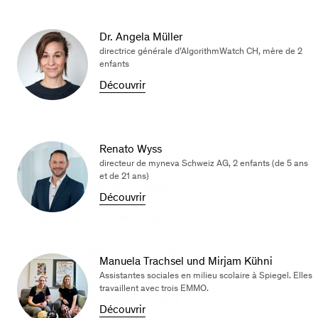
Dr. Angela Müller
directrice générale d’AlgorithmWatch CH, mère de 2
enfants
Découvrir
Renato Wyss
Aujourd’hui, les enfants et les jeunes grandissent
directeur de myneva Schweiz AG, 2 enfants (de 5 ans
et de 21 ans)
dans un monde où l’internet fait partie de leur
Découvrir
vie quotidienne. Notre société doit par
conséquent assumer ses responsabilités et nous
Manuela Trachsel und Mirjam Kühni
En tant que père de deux enfants, ce sujet me
Assistantes sociales en milieu scolaire à Spiegel. Elles
devons tout mettre en œuvre pour que l’internet
travaillent avec trois EMMO.
touche profondément. J’ai grandi à une époque
redevienne un lieu où les enfants puissent
Découvrir