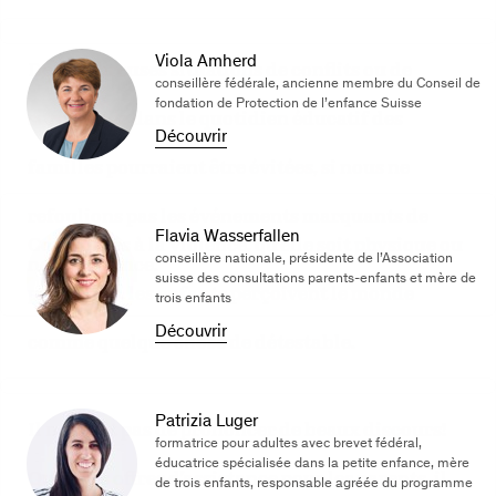
Viola Amherd
De nombreuses situations de conflits ou de
conseillère fédérale, ancienne membre du Conseil de
fondation de Protection de l’enfance Suisse
surmenage dans le quotidien éducatif des
Découvrir
familles pourraient être évitées, si nous ne
refoulions pas les événements marquants de
Flavia Wasserfallen
Confrontés à la violence, qu’elle soit physique ou
conseillère nationale, présidente de l’Association
notre enfance.
suisse des consultations parents-enfants et mère de
psychique, les enfants perçoivent le monde
trois enfants
Découvrir
comme quelque chose de détestable.
Patrizia Luger
Il ne suffit pas de prononcer de beaux discours!
formatrice pour adultes avec brevet fédéral,
éducatrice spécialisée dans la petite enfance, mère
Outre les offres d’assistance pour les parents, il
de trois enfants, responsable agréée du programme